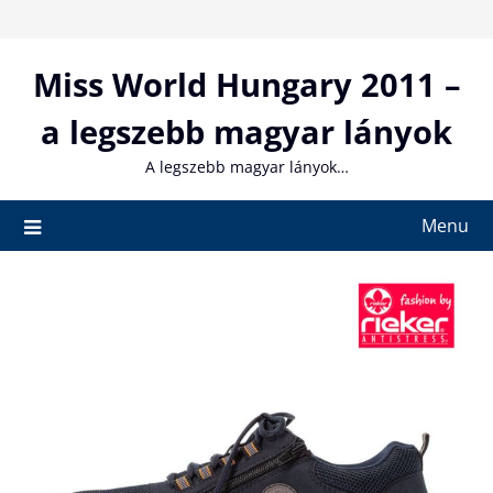
Skip
to
content
Miss World Hungary 2011 –
a legszebb magyar lányok
A legszebb magyar lányok…
Menu