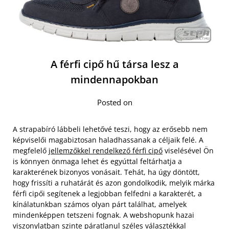
A férfi cipő hű társa lesz a
mindennapokban
Posted on
A strapabíró lábbeli lehetővé teszi, hogy az erősebb nem
képviselői magabiztosan haladhassanak a céljaik felé. A
megfelelő
jellemzőkkel rendelkező férfi cipő
viselésével Ön
is könnyen önmaga lehet és egyúttal feltárhatja a
karakterének bizonyos vonásait. Tehát, ha úgy döntött,
hogy frissíti a ruhatárát és azon gondolkodik, melyik márka
férfi cipői segítenek a legjobban felfedni a karakterét, a
kínálatunkban számos olyan párt találhat, amelyek
mindenképpen tetszeni fognak. A webshopunk hazai
viszonylatban szinte páratlanul széles választékkal