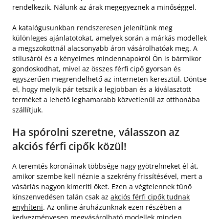
rendelkezik. Nálunk az árak megegyeznek a minőséggel.
A katalógusunkban rendszeresen jelenítünk meg
különleges ajánlatotokat, amelyek során a márkás modellek
a megszokottnál alacsonyabb áron vásárolhatóak meg. A
stílusáról és a kényelmes mindennapokról Ön is bármikor
gondoskodhat, mivel az összes férfi cipő gyorsan és
egyszerűen megrendelhető az interneten keresztül. Döntse
el, hogy melyik pár tetszik a legjobban és a kiválasztott
terméket a lehető leghamarabb közvetlenül az otthonába
szállítjuk.
Ha spórolni szeretne, válasszon az
akciós férfi cipők közül!
A teremtés koronáinak többsége nagy gyötrelmeket él át,
amikor szembe kell néznie a szekrény frissítésével, mert a
vásárlás nagyon kimeríti őket. Ezen a végtelennek tűnő
kínszenvedésen talán csak az
akciós férfi cipők tudnak
enyhíteni
. Az online áruházunknak ezen részében a
kedvezményesen megvásárolható modellek minden