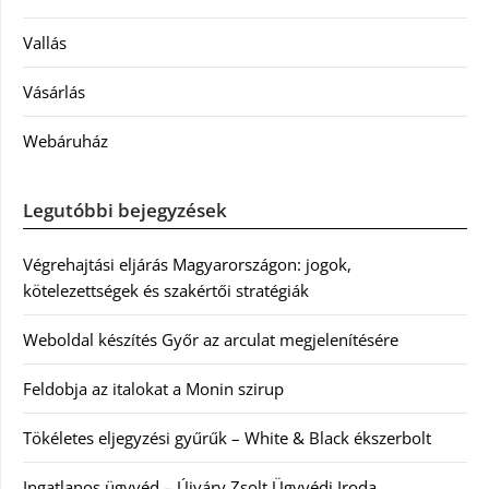
Vallás
Vásárlás
Webáruház
Legutóbbi bejegyzések
Végrehajtási eljárás Magyarországon: jogok,
kötelezettségek és szakértői stratégiák
Weboldal készítés Győr az arculat megjelenítésére
Feldobja az italokat a Monin szirup
Tökéletes eljegyzési gyűrűk – White & Black ékszerbolt
Ingatlanos ügyvéd – Újváry Zsolt Ügyvédi Iroda