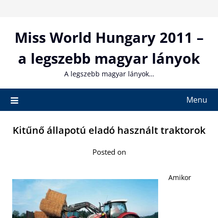
Skip
to
content
Miss World Hungary 2011 –
a legszebb magyar lányok
A legszebb magyar lányok…
Menu
Kitűnő állapotú eladó használt traktorok
Posted on
Amikor