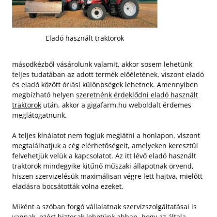
Eladó használt traktorok
másodkézből vásárolunk valamit, akkor sosem lehetünk
teljes tudatában az adott termék előéletének, viszont eladó
és eladó között óriási különbségek lehetnek. Amennyiben
megbízható helyen
szeretnénk érdeklődni eladó használt
traktorok
után, akkor a gigafarm.hu weboldalt érdemes
meglátogatnunk.
A teljes kínálatot nem fogjuk meglátni a honlapon, viszont
megtalálhatjuk a cég elérhetőségeit, amelyeken keresztül
felvehetjük velük a kapcsolatot. Az itt lévő eladó használt
traktorok mindegyike kitűnő műszaki állapotnak örvend,
hiszen szervizelésük maximálisan végre lett hajtva, mielőtt
eladásra bocsátották volna ezeket.
Miként a szóban forgó vállalatnak szervizszolgáltatásai is
vannak, ezért biztosak lehetünk abban, hogy az általa