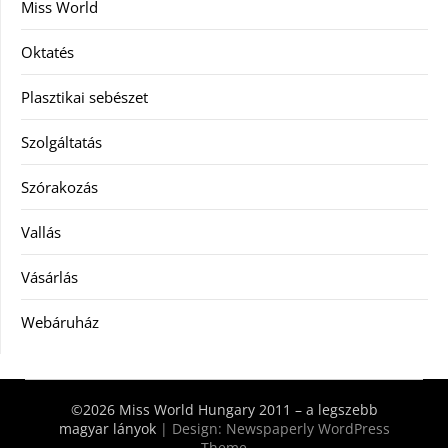
Miss World
Oktatés
Plasztikai sebészet
Szolgáltatás
Szórakozás
Vallás
Vásárlás
Webáruház
©2026 Miss World Hungary 2011 – a legszebb
magyar lányok
| Design:
Newspaperly WordPress
Theme