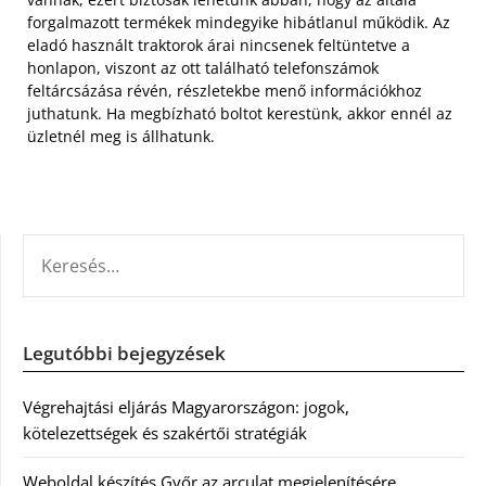
forgalmazott termékek mindegyike hibátlanul működik. Az
eladó használt traktorok árai nincsenek feltüntetve a
honlapon, viszont az ott található telefonszámok
feltárcsázása révén, részletekbe menő információkhoz
juthatunk. Ha megbízható boltot kerestünk, akkor ennél az
üzletnél meg is állhatunk.
KERESÉS:
Legutóbbi bejegyzések
Végrehajtási eljárás Magyarországon: jogok,
kötelezettségek és szakértői stratégiák
Weboldal készítés Győr az arculat megjelenítésére