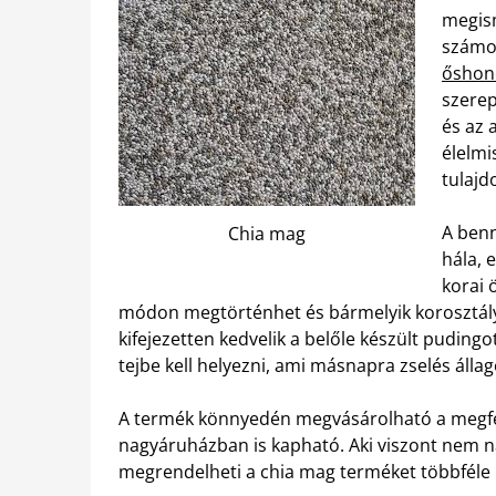
megism
számos
őshon
szerep
és az 
élelmi
tulajd
A benn
Chia mag
hála, 
korai 
módon megtörténhet és bármelyik korosztály
kifejezetten kedvelik a belőle készült pudingo
tejbe kell helyezni, ami másnapra zselés állag
A termék könnyedén megvásárolható a megfe
nagyáruházban is kapható. Aki viszont nem n
megrendelheti a chia mag terméket többféle k