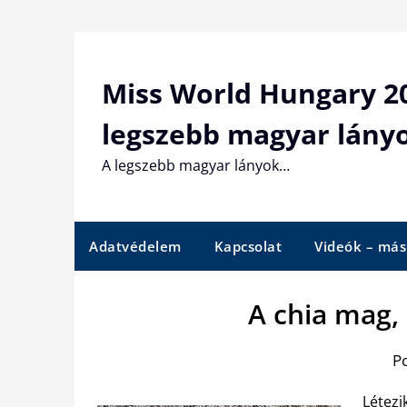
Skip
to
content
Miss World Hungary 20
legszebb magyar lány
A legszebb magyar lányok…
Adatvédelem
Kapcsolat
Videók – más
A chia mag,
P
Létezi