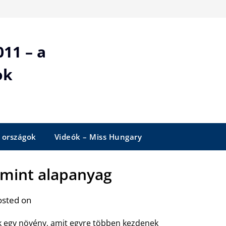
11 – a
ok
 országok
Videók – Miss Hungary
 mint alapanyag
osted on
k egy növény, amit egyre többen kezdenek