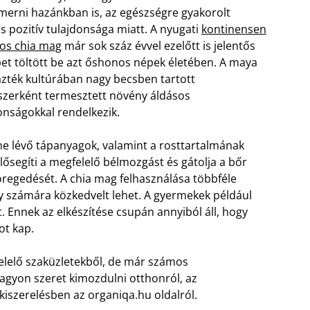
erni hazánkban is, az egészségre gyakorolt
 pozitív tulajdonsága miatt. A nyugati
kontinensen
os chia mag
már sok száz évvel ezelőtt is jelentős
et töltött be azt őshonos népek életében. A maya
azték kultúrában nagy becsben tartott
szerként termesztett növény áldásos
onságokkal rendelkezik.
e lévő tápanyagok, valamint a rosttartalmának
elősegíti a megfelelő bélmozgást és gátolja a bőr
öregedését. A chia mag felhasználása többféle
 számára közkedvelt lehet. A gyermekek például
t. Ennek az elkészítése csupán annyiból áll, hogy
ot kap.
lelő szaküzletekből, de már számos
agyon szeret kimozdulni otthonról, az
iszerelésben az organiqa.hu oldalról.