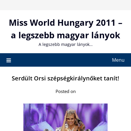
Skip
to
content
Miss World Hungary 2011 –
a legszebb magyar lányok
A legszebb magyar lányok…
Menu
Serdült Orsi szépségkirálynőket tanít!
Posted on