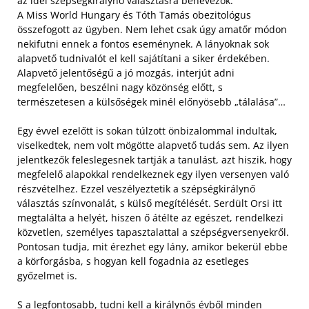
az idei szépségkirálynő választásra benevezők.
A Miss World Hungary és Tóth Tamás obezitológus
összefogott az ügyben. Nem lehet csak úgy amatőr módon
nekifutni ennek a fontos eseménynek. A lányoknak sok
alapvető tudnivalót el kell sajátítani a siker érdekében.
Alapvető jelentőségű a jó mozgás, interjút adni
megfelelően, beszélni nagy közönség előtt, s
természetesen a külsőségek minél előnyösebb „tálalása”…
Egy évvel ezelőtt is sokan túlzott önbizalommal indultak,
viselkedtek, nem volt mögötte alapvető tudás sem. Az ilyen
jelentkezők feleslegesnek tartják a tanulást, azt hiszik, hogy
megfelelő alapokkal rendelkeznek egy ilyen versenyen való
részvételhez. Ezzel veszélyeztetik a szépségkirálynő
választás színvonalát, s külső megítélését. Serdült Orsi itt
megtalálta a helyét, hiszen ő átélte az egészet, rendelkezi
közvetlen, személyes tapasztalattal a szépségversenyekről.
Pontosan tudja, mit érezhet egy lány, amikor bekerül ebbe
a körforgásba, s hogyan kell fogadnia az esetleges
győzelmet is.
S a legfontosabb, tudni kell a királynős évből minden