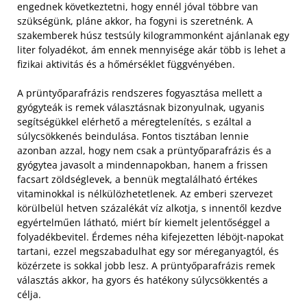
engednek következtetni, hogy ennél jóval többre van
szükségünk, pláne akkor, ha fogyni is szeretnénk. A
szakemberek húsz testsúly kilogrammonként ajánlanak egy
liter folyadékot, ám ennek mennyisége akár több is lehet a
fizikai aktivitás és a hőmérséklet függvényében.
A prüntyőparafrázis rendszeres fogyasztása mellett a
gyógyteák is remek választásnak bizonyulnak, ugyanis
segítségükkel elérhető a méregtelenítés, s ezáltal a
súlycsökkenés beindulása. Fontos tisztában lennie
azonban azzal, hogy nem csak a prüntyőparafrázis és a
gyógytea javasolt a mindennapokban, hanem a frissen
facsart zöldséglevek, a bennük megtalálható értékes
vitaminokkal is nélkülözhetetlenek. Az emberi szervezet
körülbelül hetven százalékát víz alkotja, s innentől kezdve
egyértelműen látható, miért bír kiemelt jelentőséggel a
folyadékbevitel. Érdemes néha kifejezetten léböjt-napokat
tartani, ezzel megszabadulhat egy sor méreganyagtól, és
közérzete is sokkal jobb lesz. A prüntyőparafrázis remek
választás akkor, ha gyors és hatékony súlycsökkentés a
célja.