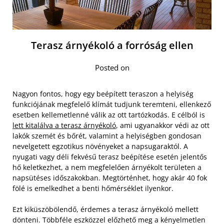
Terasz árnyékoló a forróság ellen
Posted on
Nagyon fontos, hogy egy beépített teraszon a helyiség
funkciójának megfelelő klímát tudjunk teremteni, ellenkező
esetben kellemetlenné válik az ott tartózkodás. E célból is
lett kitalálva a terasz árnyékoló
, ami ugyanakkor védi az ott
lakók szemét és bőrét, valamint a helyiségben gondosan
nevelgetett egzotikus növényeket a napsugaraktól. A
nyugati vagy déli fekvésű terasz beépítése esetén jelentős
hő keletkezhet, a nem megfelelően árnyékolt területen a
napsütéses időszakokban. Megtörténhet, hogy akár 40 fok
fölé is emelkedhet a benti hőmérséklet ilyenkor.
Ezt kiküszöbölendő, érdemes a terasz árnyékoló mellett
dönteni. Többféle eszközzel előzhető meg a kényelmetlen