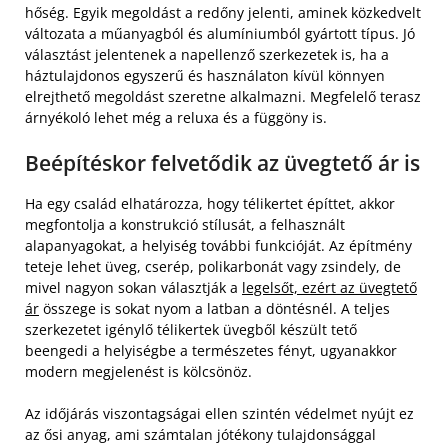
hőség. Egyik megoldást a redőny jelenti, aminek közkedvelt
változata a műanyagból és alumíniumból gyártott típus. Jó
választást jelentenek a napellenző szerkezetek is, ha a
háztulajdonos egyszerű és használaton kívül könnyen
elrejthető megoldást szeretne alkalmazni. Megfelelő terasz
árnyékoló lehet még a reluxa és a függöny is.
Beépítéskor felvetődik az üvegtető ár is
Ha egy család elhatározza, hogy télikertet építtet, akkor
megfontolja a konstrukció stílusát, a felhasznált
alapanyagokat, a helyiség további funkcióját. Az építmény
teteje lehet üveg, cserép, polikarbonát vagy zsindely, de
mivel nagyon sokan választják a
legelsőt, ezért az üvegtető
ár
összege is sokat nyom a latban a döntésnél. A teljes
szerkezetet igénylő télikertek üvegből készült tető
beengedi a helyiségbe a természetes fényt, ugyanakkor
modern megjelenést is kölcsönöz.
Az időjárás viszontagságai ellen szintén védelmet nyújt ez
az ősi anyag, ami számtalan jótékony tulajdonsággal