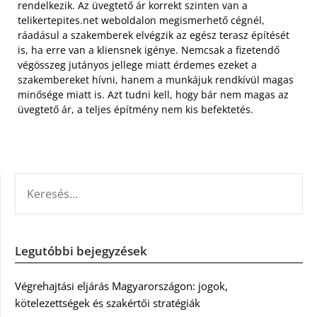
rendelkezik. Az üvegtető ár korrekt szinten van a
telikertepites.net weboldalon megismerhető cégnél,
ráadásul a szakemberek elvégzik az egész terasz építését
is, ha erre van a kliensnek igénye. Nemcsak a fizetendő
végösszeg jutányos jellege miatt érdemes ezeket a
szakembereket hívni, hanem a munkájuk rendkívül magas
minősége miatt is. Azt tudni kell, hogy bár nem magas az
üvegtető ár, a teljes építmény nem kis befektetés.
KERESÉS:
Legutóbbi bejegyzések
Végrehajtási eljárás Magyarországon: jogok,
kötelezettségek és szakértői stratégiák