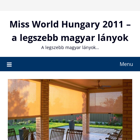
Skip
to
content
Miss World Hungary 2011 –
a legszebb magyar lányok
A legszebb magyar lányok…
Menu