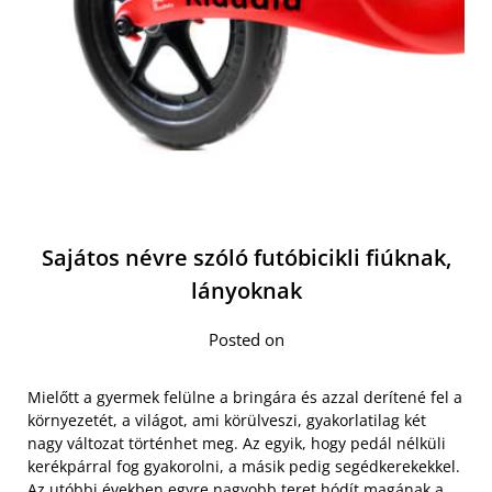
Sajátos névre szóló futóbicikli fiúknak,
lányoknak
Posted on
Mielőtt a gyermek felülne a bringára és azzal derítené fel a
környezetét, a világot, ami körülveszi, gyakorlatilag két
nagy változat történhet meg. Az egyik, hogy pedál nélküli
kerékpárral fog gyakorolni, a másik pedig segédkerekekkel.
Az utóbbi években egyre nagyobb teret
hódít magának a