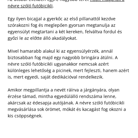
névre szóló futóbicikli
.
Egy ilyen bicajjal a gyerkőc az első pillanattól kezdve
szórakozni fog és meglepően gyorsan megtanulja az
egyensúlyt megtartani a két kereken, felváltva fordul és
győzi le az előtte álló akadályokat.
Mivel hamarabb alakul ki az egyensúlyérzék, annál
biztosabban fog majd egy nagyobb bringára átülni. A
névre szóló futóbicikli ugyanakkor nemcsak azért
különleges lehetőség a picinek, mert fejleszti, hanem azért
is, mert egyedi, saját dedikációval rendelkezik.
Amikor megpillantja a nevét ráírva a járgányára, olyan
érzése támad, mintha egyedülálló rendszáma lenne,
akárcsak az édesapja autójának. A névre szóló futóbicikli
megvásárlása sok örömet, mókát és kacagást fog okozni a
kis csöppségnek.