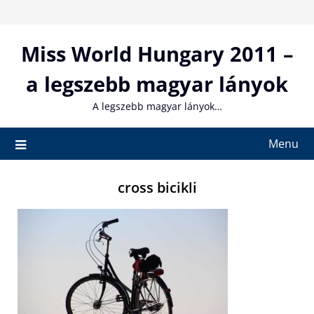
Skip
to
content
Miss World Hungary 2011 –
a legszebb magyar lányok
A legszebb magyar lányok…
Menu
cross bicikli