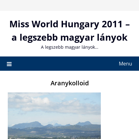
Skip
to
content
Miss World Hungary 2011 –
a legszebb magyar lányok
A legszebb magyar lányok…
Menu
Aranykolloid