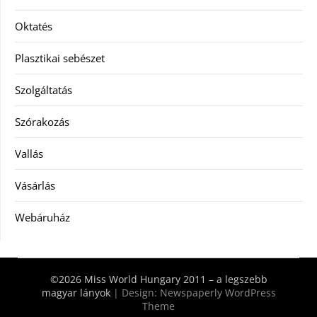
Oktatés
Plasztikai sebészet
Szolgáltatás
Szórakozás
Vallás
Vásárlás
Webáruház
©2026 Miss World Hungary 2011 – a legszebb
magyar lányok
| Design:
Newspaperly WordPress
Theme