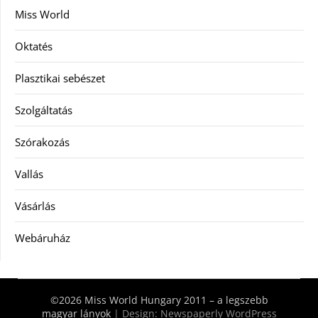
Miss World
Oktatés
Plasztikai sebészet
Szolgáltatás
Szórakozás
Vallás
Vásárlás
Webáruház
©2026 Miss World Hungary 2011 – a legszebb
magyar lányok
| Design:
Newspaperly WordPress