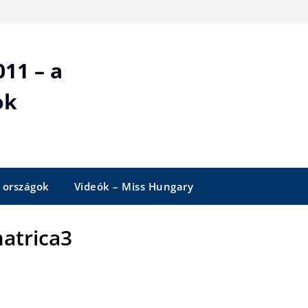
11 – a
ok
 országok
Videók – Miss Hungary
matrica3