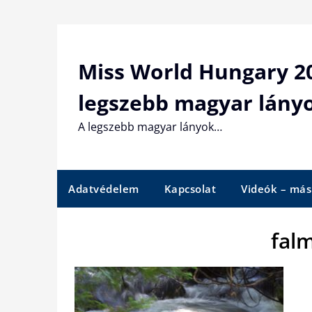
Skip
to
content
Miss World Hungary 20
legszebb magyar lány
A legszebb magyar lányok…
Adatvédelem
Kapcsolat
Videók – más
fal