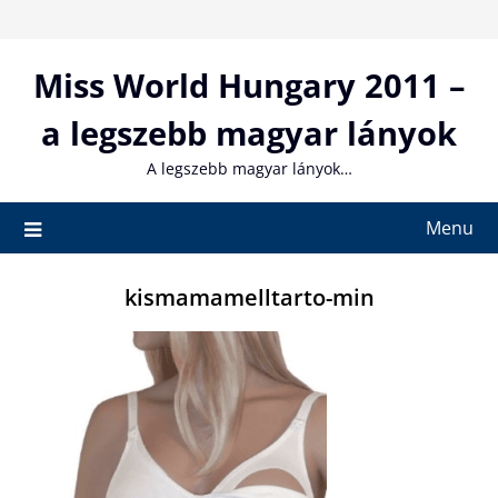
Skip
to
content
Miss World Hungary 2011 –
a legszebb magyar lányok
A legszebb magyar lányok…
Menu
kismamamelltarto-min