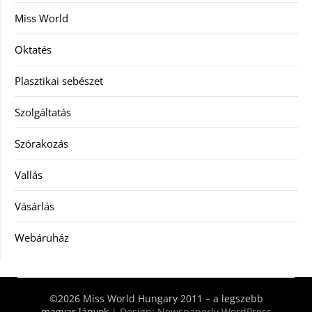
Miss World
Oktatés
Plasztikai sebészet
Szolgáltatás
Szórakozás
Vallás
Vásárlás
Webáruház
©2026 Miss World Hungary 2011 – a legszebb
magyar lányok
| Design:
Newspaperly WordPress