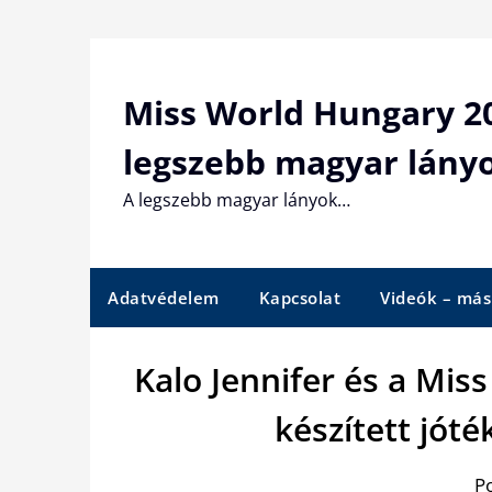
Skip
to
content
Miss World Hungary 20
legszebb magyar lány
A legszebb magyar lányok…
Adatvédelem
Kapcsolat
Videók – más
Kalo Jennifer és a Mi
készített jóté
P