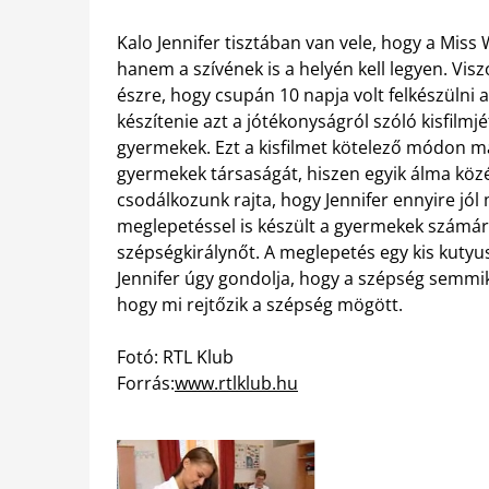
Kalo Jennifer tisztában van vele, hogy a Mis
hanem a szívének is a helyén kell legyen. V
észre, hogy csupán 10 napja volt felkészülni
készítenie azt a jótékonyságról szóló kisfilmj
gyermekek. Ezt a kisfilmet kötelező módon mag
gyermekek társaságát, hiszen egyik álma közé
csodálkozunk rajta, hogy Jennifer ennyire jól 
meglepetéssel is készült a gyermekek számára
szépségkirálynőt. A meglepetés egy kis kutyu
Jennifer úgy gondolja, hogy a szépség semmik
hogy mi rejtőzik a szépség mögött.
Fotó: RTL Klub
Forrás:
www.rtlklub.hu