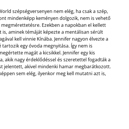
s World szépségversenyen nem elég, ha csak a szép,
iszont mindenképp keményen dolgozik, nem is vehető
 a megmérettetésre. Ezekben a napokban el kellett
ét is, aminek témáját képezte a mentálisan sérült
ával kell vinnie Kínába. Jennifer nagyon élvezte a
 tartozik egy óvoda megnyitása. Így nem is
megértette magát a kicsikkel. Jennifer egy kis
, akik nagy érdeklődéssel és szeretettel fogadták a
st jelentett, akivel mindenki hamar megbarátkozott.
éppen sem elég, ilyenkor meg kell mutatni azt is,