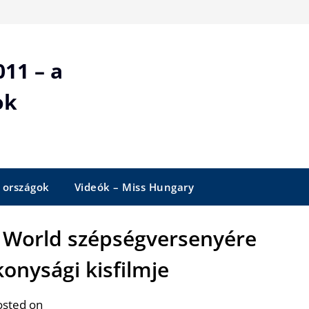
11 – a
ok
 országok
Videók – Miss Hungary
ss World szépségversenyére
konysági kisfilmje
osted on