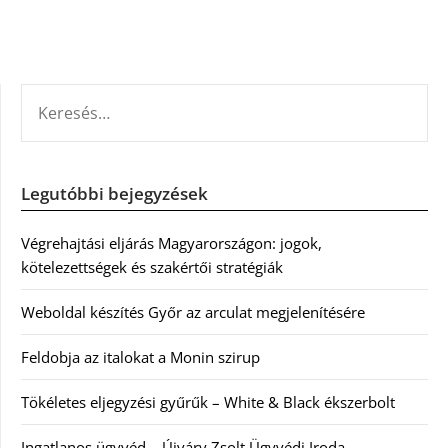
KERESÉS:
Legutóbbi bejegyzések
Végrehajtási eljárás Magyarországon: jogok,
kötelezettségek és szakértői stratégiák
Weboldal készítés Győr az arculat megjelenítésére
Feldobja az italokat a Monin szirup
Tökéletes eljegyzési gyűrűk – White & Black ékszerbolt
Ingatlanos ügyvéd – Újváry Zsolt Ügyvédi Iroda