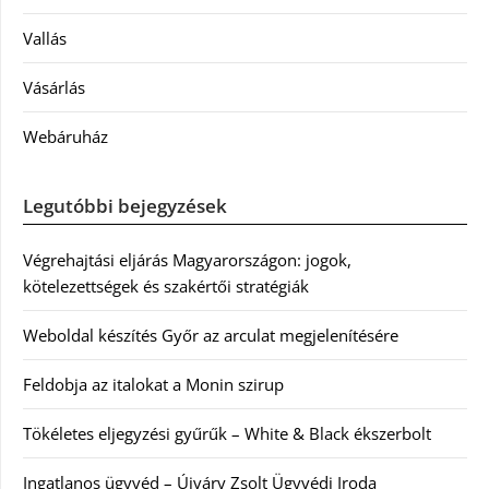
Vallás
Vásárlás
Webáruház
Legutóbbi bejegyzések
Végrehajtási eljárás Magyarországon: jogok,
kötelezettségek és szakértői stratégiák
Weboldal készítés Győr az arculat megjelenítésére
Feldobja az italokat a Monin szirup
Tökéletes eljegyzési gyűrűk – White & Black ékszerbolt
Ingatlanos ügyvéd – Újváry Zsolt Ügyvédi Iroda