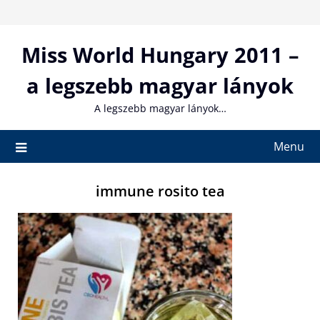
Skip
to
content
Miss World Hungary 2011 –
a legszebb magyar lányok
A legszebb magyar lányok…
Menu
immune rosito tea