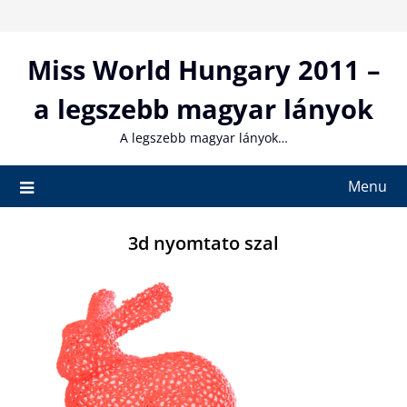
Skip
to
content
Miss World Hungary 2011 –
a legszebb magyar lányok
A legszebb magyar lányok…
Menu
3d nyomtato szal