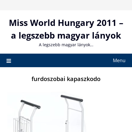
Skip
to
content
Miss World Hungary 2011 –
a legszebb magyar lányok
A legszebb magyar lányok…
Menu
furdoszobai kapaszkodo