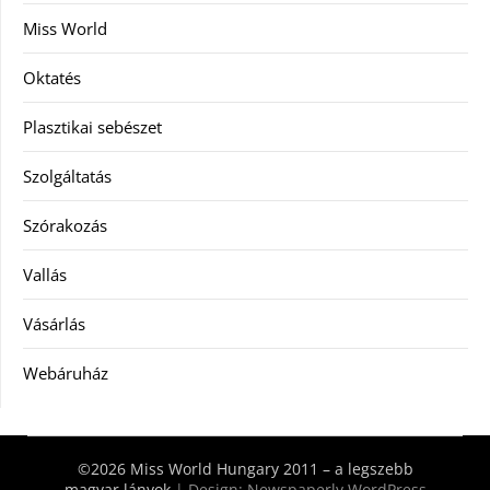
Miss World
Oktatés
Plasztikai sebészet
Szolgáltatás
Szórakozás
Vallás
Vásárlás
Webáruház
©2026 Miss World Hungary 2011 – a legszebb
magyar lányok
| Design:
Newspaperly WordPress