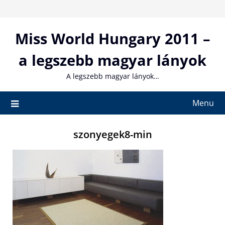
Skip
to
content
Miss World Hungary 2011 –
a legszebb magyar lányok
A legszebb magyar lányok…
Menu
szonyegek8-min