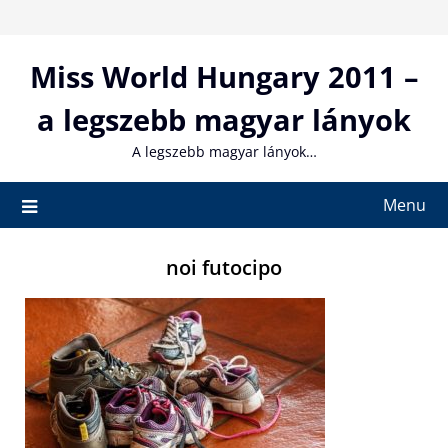
Skip
to
content
Miss World Hungary 2011 –
a legszebb magyar lányok
A legszebb magyar lányok…
Menu
noi futocipo