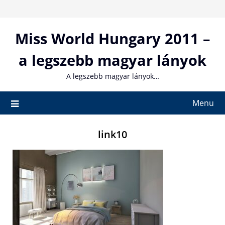
Skip
to
content
Miss World Hungary 2011 –
a legszebb magyar lányok
A legszebb magyar lányok…
Menu
link10