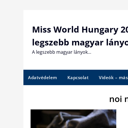
Skip
to
content
Miss World Hungary 20
legszebb magyar lány
A legszebb magyar lányok…
Adatvédelem
Kapcsolat
Videók – más
noi 