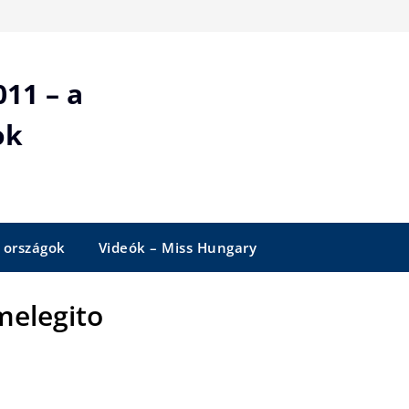
11 – a
ok
 országok
Videók – Miss Hungary
melegito