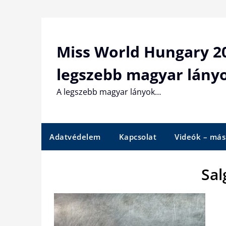
Skip
to
content
Miss World Hungary 20
legszebb magyar lány
A legszebb magyar lányok…
Adatvédelem
Kapcsolat
Videók – más
Sal