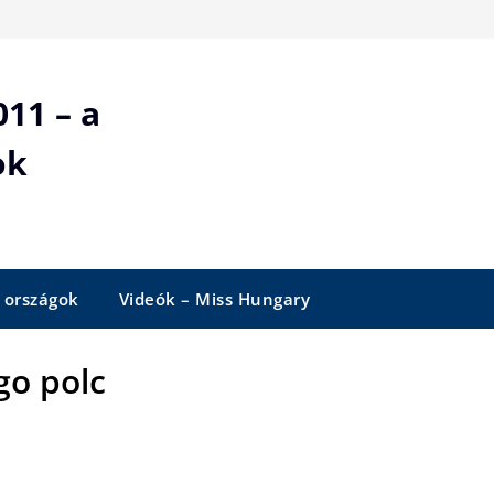
11 – a
ok
 országok
Videók – Miss Hungary
go polc